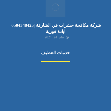
شركة مكافحة حشرات في الشارقة |0504348425|
ابادة فورية
يناير 24, 2024
خدمات التنظيف
مكافحة الآفات
مركبة
بناء
غسيل سيارة
صيانة
تجاري
عادي