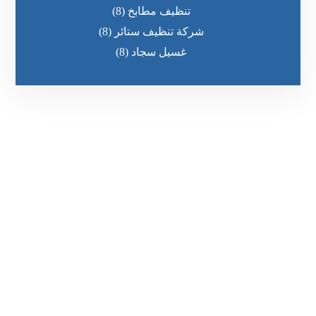
تنظيف مطابخ
(8)
شركة تنظيف ستائر
(8)
غسيل سجاد
(8)
رقم الهاتف
٥٥ ٤٤ ٣٣ ٢٢ ٩٧١+