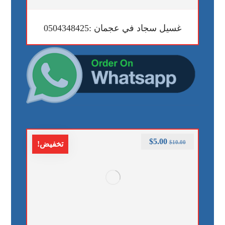
غسيل سجاد في عجمان :0504348425
$
5.00
$
10.00
تخفيض!