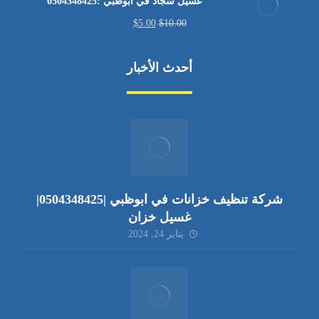
غسيل سجاد في ابوظبي :0504348425
$
5.00
$
10.00
أحدث الأخبار
شركة تنظيف خزانات في ابوظبي |0504348425|
غسيل خزان
يناير 24, 2024