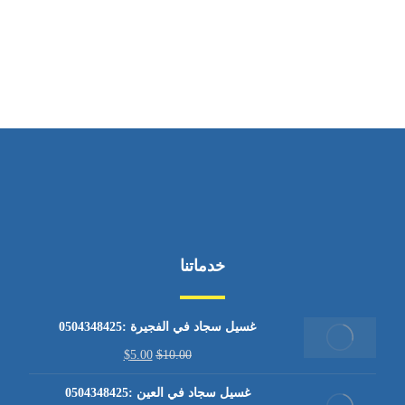
من الاثنين إلى الجمعة ٩:٠٠ - ١٧:٠٠
خدماتنا
غسيل سجاد في الفجيرة :0504348425
$
5.00
$
10.00
غسيل سجاد في العين :0504348425