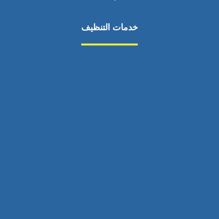
خدمات التنظيف
مكافحة الآفات
مركبة
بناء
غسيل سيارة
صيانة
تجاري
عادي
خدمات
الداخلية
الخارج
اتصال
لورم
معلومات
الخارج