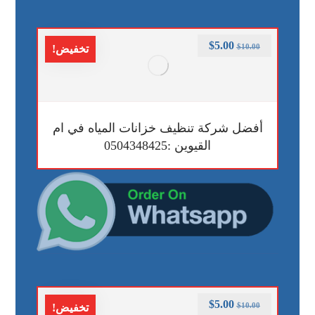
$
5.00
$
10.00
تخفيض!
أفضل شركة تنظيف خزانات المياه في ام
القيوين :0504348425
$
5.00
$
10.00
تخفيض!