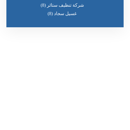
شركة تنظيف ستائر
(8)
غسيل سجاد
(8)
رقم الهاتف
٥٥ ٤٤ ٣٣ ٢٢ ٩٧١+