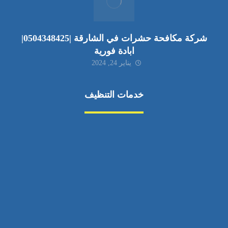
شركة مكافحة حشرات في الشارقة |0504348425|
ابادة فورية
يناير 24, 2024
خدمات التنظيف
مكافحة الآفات
مركبة
بناء
غسيل سيارة
صيانة
تجاري
عادي
خدمات
الداخلية