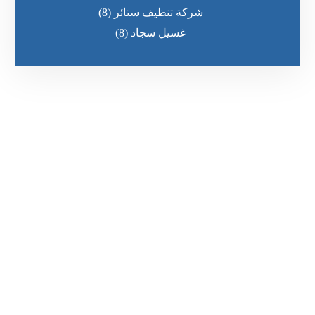
شركة تنظيف ستائر
(8)
غسيل سجاد
(8)
رقم الهاتف
٥٥ ٤٤ ٣٣ ٢٢ ٩٧١+