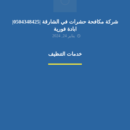
شركة مكافحة حشرات في الشارقة |0504348425|
ابادة فورية
يناير 24, 2024
خدمات التنظيف
مكافحة الآفات
مركبة
بناء
غسيل سيارة
صيانة
تجاري
عادي
خدمات
الداخلية