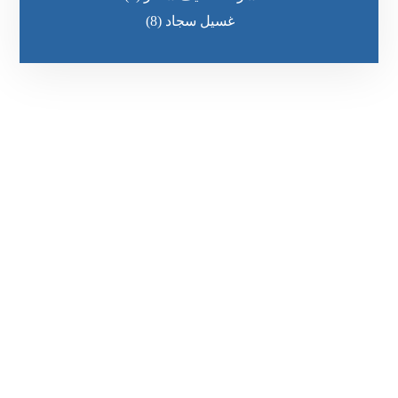
غسيل سجاد
(8)
رقم الهاتف
٥٥ ٤٤ ٣٣ ٢٢ ٩٧١+
مواقعنا