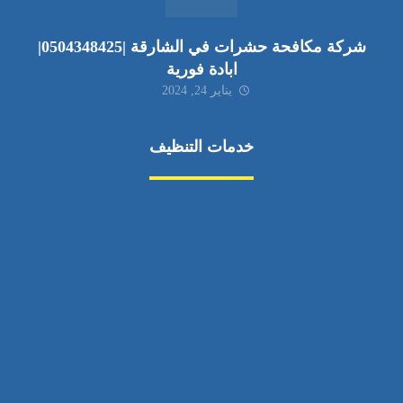
شركة مكافحة حشرات في الشارقة |0504348425|
ابادة فورية
يناير 24, 2024
خدمات التنظيف
مكافحة الآفات
مركبة
بناء
غسيل سيارة
صيانة
تجاري
عادي
خدمات
الداخلية
الخارج