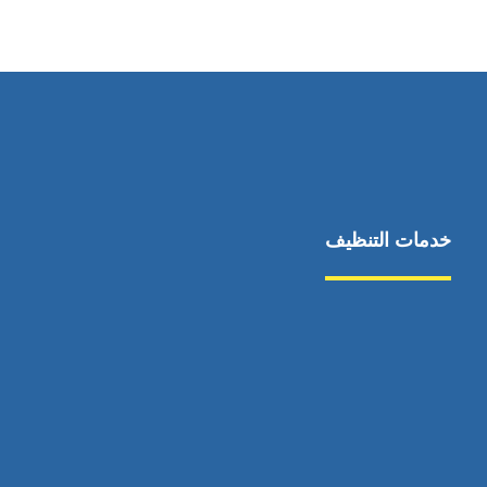
٥٥ ٤٤ ٣٣ ٢٢ ٩٧١+
خدمات التنظيف
مكافحة الآفات
مركبة
بناء
غسيل سيارة
صيانة
تجاري
عادي
خدمات
الداخلية
الخارج