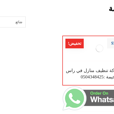
ة
$
تخفيض!
ة تنظيف منازل في راس
 :0504348425