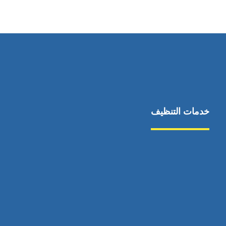
٥٥ ٤٤ ٣٣ ٢٢ ٩٧١+
خدمات التنظيف
مكافحة الآفات
مركبة
بناء
غسيل سيارة
صيانة
تجاري
عادي
خدمات
الداخلية
الخارج