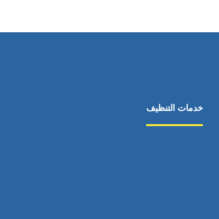
٥٥ ٤٤ ٣٣ ٢٢ ٩٧١+
خدمات التنظيف
مكافحة الآفات
مركبة
بناء
غسيل سيارة
صيانة
تجاري
عادي
خدمات
الداخلية
الخارج