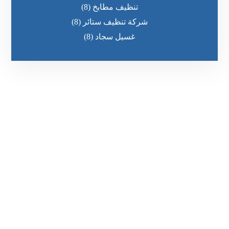
تنظيف مطابخ
(8)
شركة تنظيف ستائر
(8)
غسيل سجاد
(8)
رقم الهاتف
٥٥ ٤٤ ٣٣ ٢٢ ٩٧١+