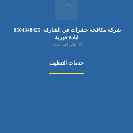
شركة مكافحة حشرات في الشارقة |0504348425|
ابادة فورية
يناير 24, 2024
خدمات التنظيف
مكافحة الآفات
مركبة
بناء
غسيل سيارة
صيانة
تجاري
عادي