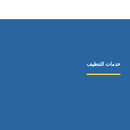
٥٥ ٤٤ ٣٣ ٢٢ ٩٧١+
خدمات التنظيف
مكافحة الآفات
مركبة
بناء
غسيل سيارة
صيانة
تجاري
عادي
خدمات
الداخلية
الخارج