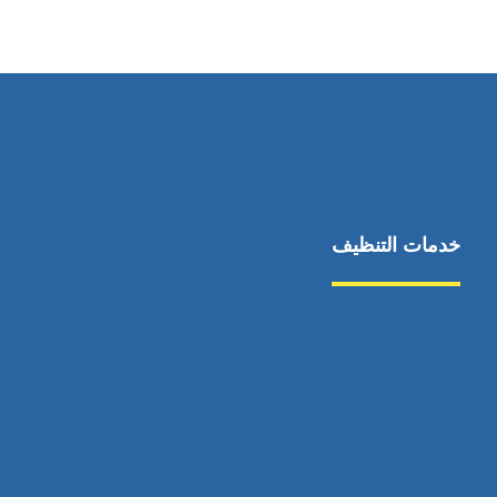
٥٥ ٤٤ ٣٣ ٢٢ ٩٧١+
خدمات التنظيف
مكافحة الآفات
مركبة
بناء
غسيل سيارة
صيانة
تجاري
عادي
خدمات
الداخلية
الخارج