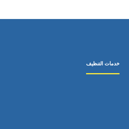
٥٥ ٤٤ ٣٣ ٢٢ ٩٧١+
خدمات التنظيف
مكافحة الآفات
مركبة
بناء
غسيل سيارة
صيانة
تجاري
عادي
خدمات
الداخلية
الخارج