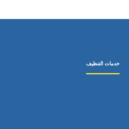
٥٥ ٤٤ ٣٣ ٢٢ ٩٧١+
خدمات التنظيف
مكافحة الآفات
مركبة
بناء
غسيل سيارة
صيانة
تجاري
عادي
خدمات
الداخلية
الخارج