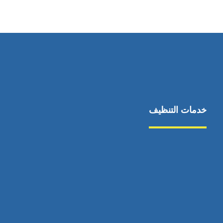
٥٥ ٤٤ ٣٣ ٢٢ ٩٧١+
خدمات التنظيف
مكافحة الآفات
مركبة
بناء
غسيل سيارة
صيانة
تجاري
عادي
خدمات
الداخلية
الخارج