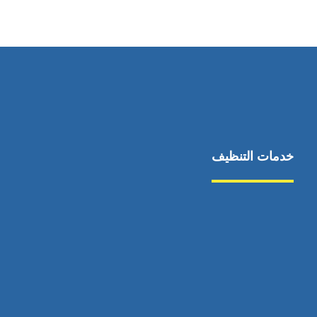
٥٥ ٤٤ ٣٣ ٢٢ ٩٧١+
خدمات التنظيف
مكافحة الآفات
مركبة
بناء
غسيل سيارة
صيانة
تجاري
عادي
خدمات
الداخلية
الخارج