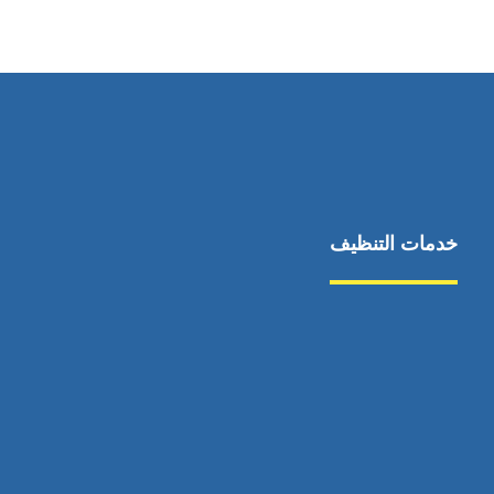
٥٥ ٤٤ ٣٣ ٢٢ ٩٧١+
خدمات التنظيف
مكافحة الآفات
مركبة
بناء
غسيل سيارة
صيانة
تجاري
عادي
خدمات
الداخلية
الخارج