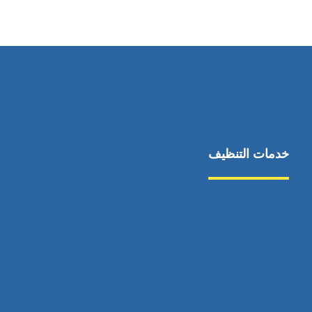
٥٥ ٤٤ ٣٣ ٢٢ ٩٧١+
خدمات التنظيف
مكافحة الآفات
مركبة
بناء
غسيل سيارة
صيانة
تجاري
عادي
خدمات
الداخلية
الخارج