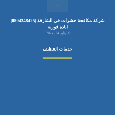
شركة مكافحة حشرات في الشارقة |0504348425|
ابادة فورية
يناير 24, 2024
خدمات التنظيف
مكافحة الآفات
مركبة
بناء
غسيل سيارة
صيانة
تجاري
عادي
خدمات