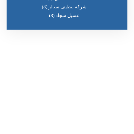
شركة تنظيف ستائر
(8)
غسيل سجاد
(8)
رقم الهاتف
٥٥ ٤٤ ٣٣ ٢٢ ٩٧١+