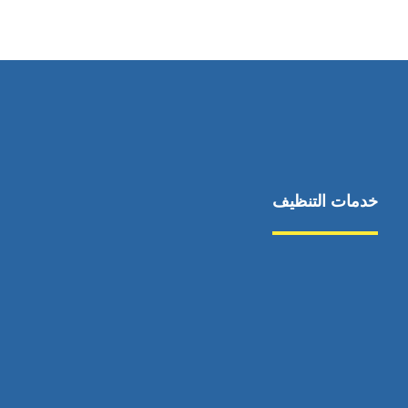
٥٥ ٤٤ ٣٣ ٢٢ ٩٧١+
خدمات التنظيف
مكافحة الآفات
مركبة
بناء
غسيل سيارة
صيانة
تجاري
عادي
خدمات
الداخلية
الخارج