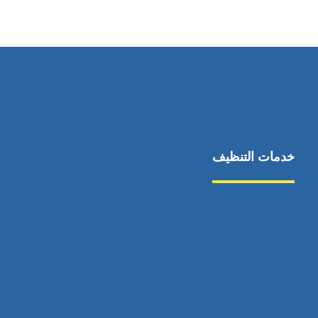
٥٥ ٤٤ ٣٣ ٢٢ ٩٧١+
خدمات التنظيف
مكافحة الآفات
مركبة
بناء
غسيل سيارة
صيانة
تجاري
عادي
خدمات
الداخلية
الخارج