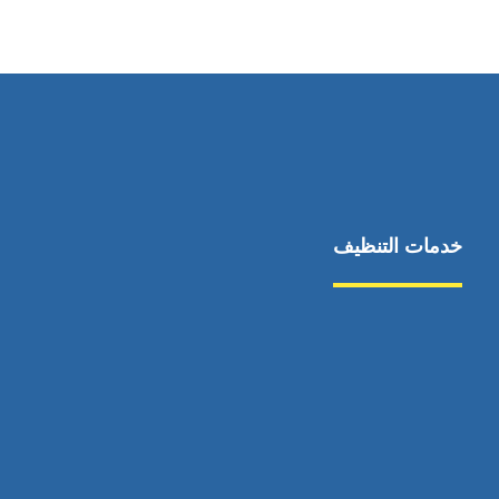
٥٥ ٤٤ ٣٣ ٢٢ ٩٧١+
خدمات التنظيف
مكافحة الآفات
مركبة
بناء
غسيل سيارة
صيانة
تجاري
عادي
خدمات
الداخلية
الخارج