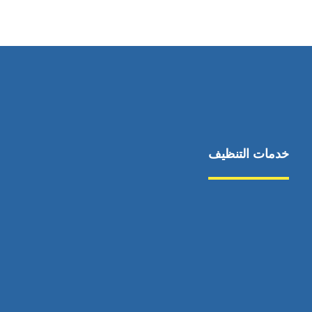
٥٥ ٤٤ ٣٣ ٢٢ ٩٧١+
خدمات التنظيف
مكافحة الآفات
مركبة
بناء
غسيل سيارة
صيانة
تجاري
عادي
خدمات
الداخلية
الخارج