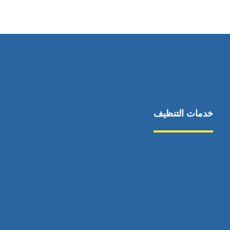
٥٥ ٤٤ ٣٣ ٢٢ ٩٧١+
خدمات التنظيف
مكافحة الآفات
مركبة
بناء
غسيل سيارة
صيانة
تجاري
عادي
خدمات
الداخلية
الخارج