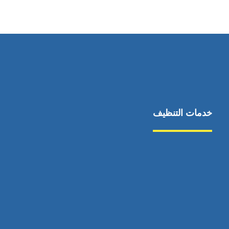
٥٥ ٤٤ ٣٣ ٢٢ ٩٧١+
خدمات التنظيف
مكافحة الآفات
مركبة
بناء
غسيل سيارة
صيانة
تجاري
عادي
خدمات
الداخلية
الخارج