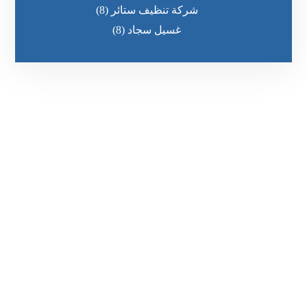
شركة تنظيف ستائر
(8)
غسيل سجاد
(8)
رقم الهاتف
٥٥ ٤٤ ٣٣ ٢٢ ٩٧١+
مواقعنا