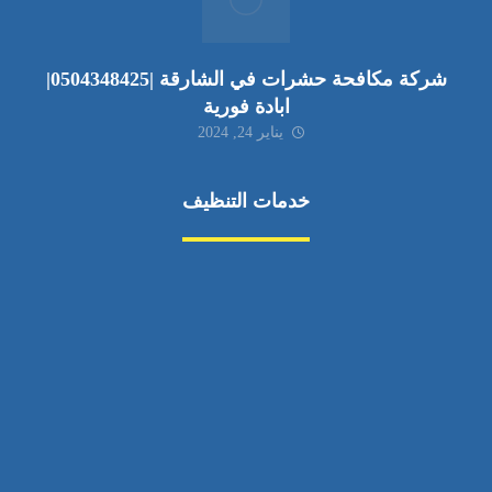
شركة مكافحة حشرات في الشارقة |0504348425|
ابادة فورية
يناير 24, 2024
خدمات التنظيف
مكافحة الآفات
مركبة
بناء
غسيل سيارة
صيانة
تجاري
عادي
خدمات
الداخلية