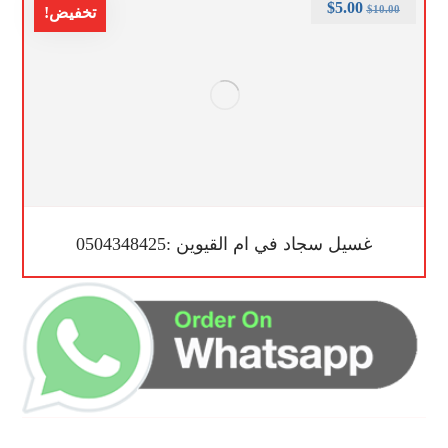
$
5.00
$
10.00
تخفيض!
غسيل سجاد في ام القيوين :0504348425