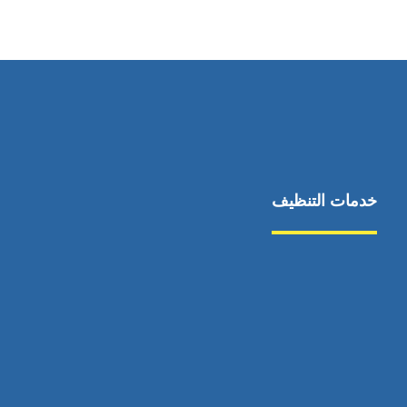
٥٥ ٤٤ ٣٣ ٢٢ ٩٧١+
خدمات التنظيف
مكافحة الآفات
مركبة
بناء
غسيل سيارة
صيانة
تجاري
عادي
خدمات
الداخلية
الخارج