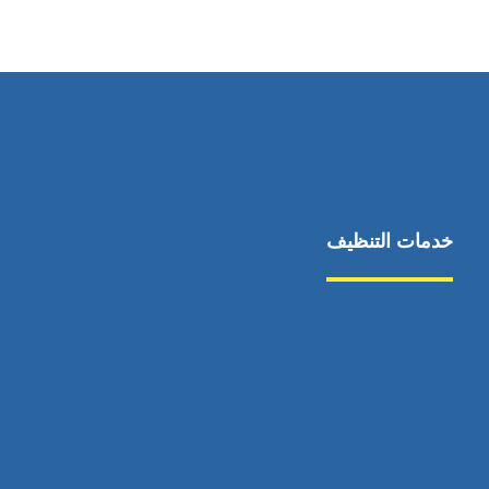
٥٥ ٤٤ ٣٣ ٢٢ ٩٧١+
خدمات التنظيف
مكافحة الآفات
مركبة
بناء
غسيل سيارة
صيانة
تجاري
عادي
خدمات
الداخلية
الخارج