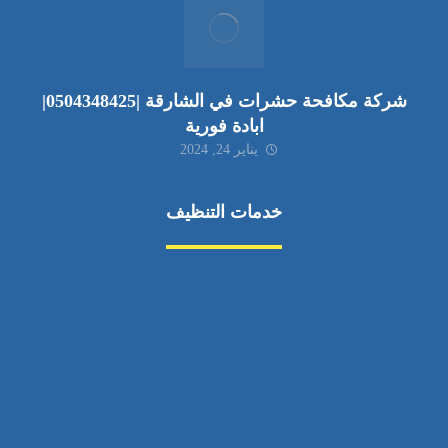
شركة مكافحة حشرات في الشارقة |0504348425|
ابادة فورية
يناير 24, 2024
خدمات التنظيف
مكافحة الآفات
مركبة
بناء
غسيل سيارة
صيانة
تجاري
عادي