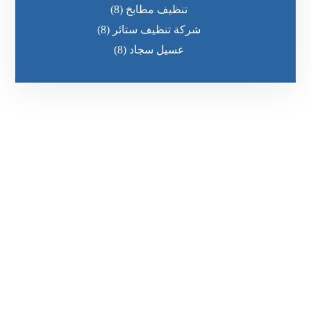
تنظيف مطابخ
(8)
شركة تنظيف ستائر
(8)
غسيل سجاد
(8)
رقم الهاتف
٥٥ ٤٤ ٣٣ ٢٢ ٩٧١+