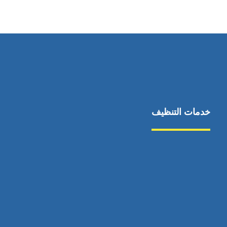
٥٥ ٤٤ ٣٣ ٢٢ ٩٧١+
خدمات التنظيف
مكافحة الآفات
مركبة
بناء
غسيل سيارة
صيانة
تجاري
عادي
خدمات
الداخلية
الخارج