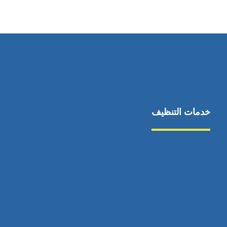
٥٥ ٤٤ ٣٣ ٢٢ ٩٧١+
خدمات التنظيف
مكافحة الآفات
مركبة
بناء
غسيل سيارة
صيانة
تجاري
عادي
خدمات
الداخلية
الخارج