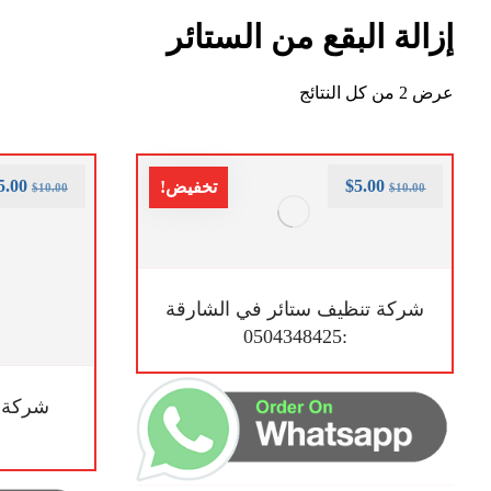
إزالة البقع من الستائر
عرض ⁦2⁩ من كل النتائج
5.00
$
5.00
تخفيض!
$
10.00
$
10.00
شركة تنظيف ستائر في الشارقة
:0504348425
شركة ت