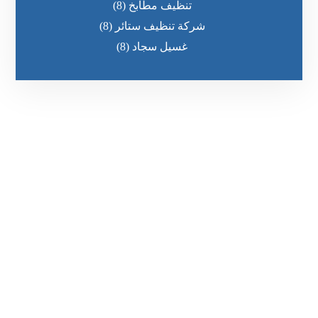
تنظيف مطابخ
(8)
شركة تنظيف ستائر
(8)
غسيل سجاد
(8)
رقم الهاتف
٥٥ ٤٤ ٣٣ ٢٢ ٩٧١+