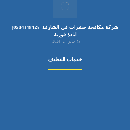
شركة مكافحة حشرات في الشارقة |0504348425|
ابادة فورية
يناير 24, 2024
خدمات التنظيف
مكافحة الآفات
مركبة
بناء
غسيل سيارة
صيانة
تجاري
عادي
خدمات