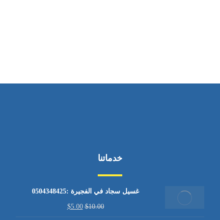
ساعات العمل
من الاثنين إلى الجمعة ٩:٠٠ - ١٧:٠٠
خدماتنا
غسيل سجاد في الفجيرة :0504348425
$
5.00
$
10.00