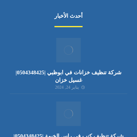
أحدث الأخبار
شركة تنظيف خزانات في ابوظبي |0504348425|
غسيل خزان
يناير 24, 2024
شركة تنظيف كنب في راس الخيمة |0504348425|