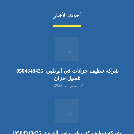
أحدث الأخبار
شركة تنظيف خزانات في ابوظبي |0504348425|
غسيل خزان
يناير 24, 2024
شركة تنظيف كنب في راس الخيمة |0504348425|