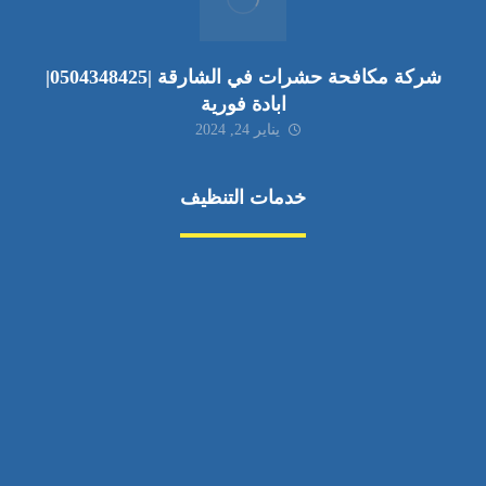
شركة مكافحة حشرات في الشارقة |0504348425|
ابادة فورية
يناير 24, 2024
خدمات التنظيف
مكافحة الآفات
مركبة
بناء
غسيل سيارة
صيانة
تجاري
عادي
خدمات
الداخلية