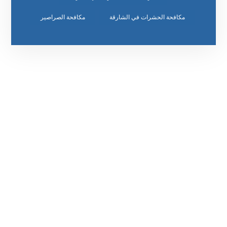
مكافحة الحشرات في الشارقة
مكافحة الصراصير
رقم الهاتف
٥٥ ٤٤ ٣٣ ٢٢ ٩٧١+
مواقعنا