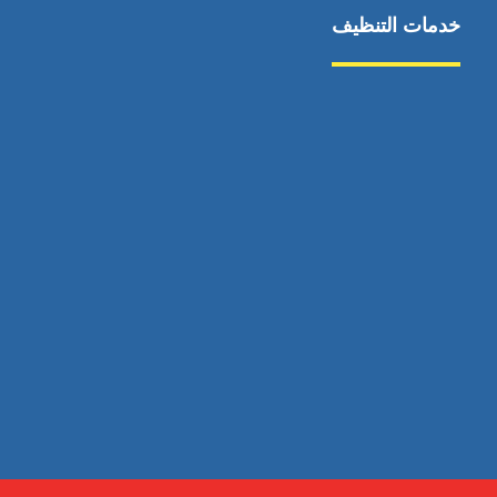
خدمات التنظيف
مكافحة الآفات
مركبة
بناء
غسيل سيارة
صيانة
تجاري
عادي
خدمات
الداخلية
الخارج
اتصال
لورم
معلومات
الخارج
خدمات
خدمات ساخنة