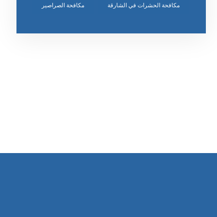
مكافحة الحشرات في الشارقة
مكافحة الصراصير
رقم الهاتف
٥٥ ٤٤ ٣٣ ٢٢ ٩٧١+