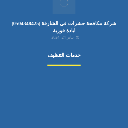
شركة مكافحة حشرات في الشارقة |0504348425|
ابادة فورية
يناير 24, 2024
خدمات التنظيف
مكافحة الآفات
مركبة
بناء
غسيل سيارة
صيانة
تجاري
عادي
خدمات