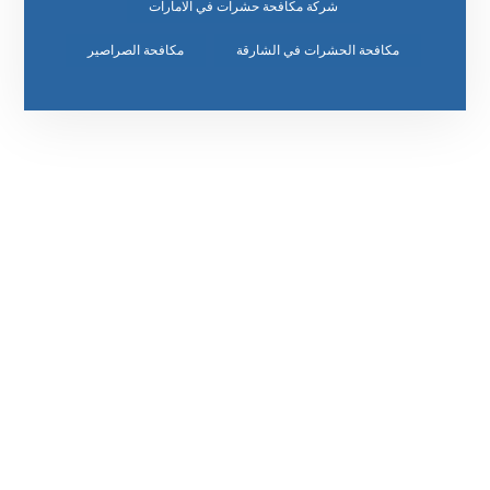
شركة مكافحة حشرات في الامارات
مكافحة الحشرات في الشارقة
مكافحة الصراصير
رقم الهاتف
٥٥ ٤٤ ٣٣ ٢٢ ٩٧١+