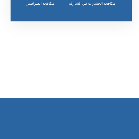
مكافحة الحشرات في الشارقة
مكافحة الصراصير
رقم الهاتف
٥٥ ٤٤ ٣٣ ٢٢ ٩٧١+