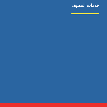
خدمات التنظيف
مكافحة الآفات
مركبة
بناء
غسيل سيارة
صيانة
تجاري
عادي
خدمات
الداخلية
الخارج
اتصال
لورم
معلومات
الخارج
خدمات
خدمات ساخنة