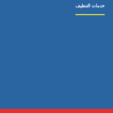
خدمات التنظيف
مكافحة الآفات
مركبة
بناء
غسيل سيارة
صيانة
تجاري
عادي
خدمات
الداخلية
الخارج
اتصال
لورم
معلومات
الخارج
خدمات
خدمات ساخنة