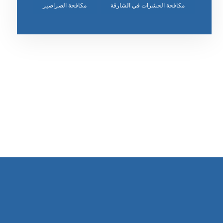
مكافحة الحشرات في الشارقة
مكافحة الصراصير
رقم الهاتف
٥٥ ٤٤ ٣٣ ٢٢ ٩٧١+