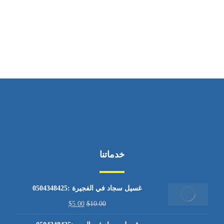
ساعات العمل
من الاثنين إلى الجمعة ٩:٠٠ - ١٧:٠٠
خدماتنا
غسيل سجاد في الفجيرة :0504348425
$
5.00
$
10.00