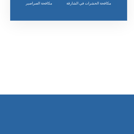
مكافحة الحشرات في الشارقة
مكافحة الصراصير
رقم الهاتف
٥٥ ٤٤ ٣٣ ٢٢ ٩٧١+