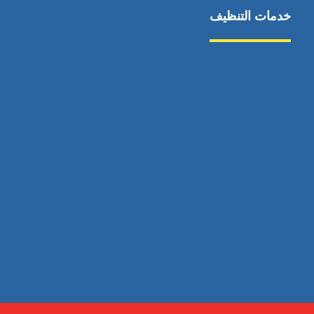
خدمات التنظيف
مكافحة الآفات
مركبة
بناء
غسيل سيارة
صيانة
تجاري
عادي
خدمات
الداخلية
الخارج
اتصال
لورم
معلومات
الخارج
خدمات
خدمات ساخنة