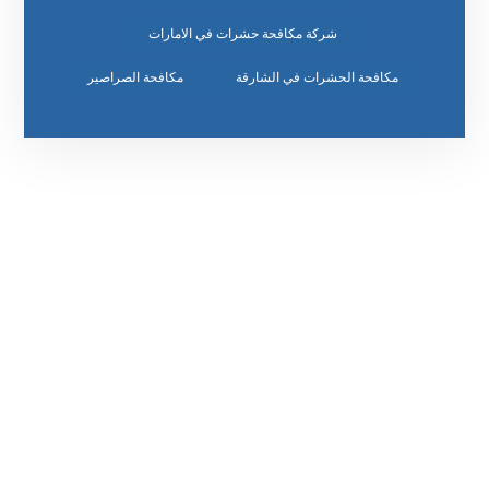
شركة مكافحة حشرات في الامارات
مكافحة الحشرات في الشارقة
مكافحة الصراصير
رقم الهاتف
٥٥ ٤٤ ٣٣ ٢٢ ٩٧١+