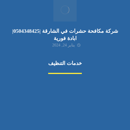
شركة مكافحة حشرات في الشارقة |0504348425|
ابادة فورية
يناير 24, 2024
خدمات التنظيف
مكافحة الآفات
مركبة
بناء
غسيل سيارة
صيانة
تجاري
عادي