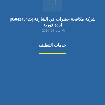
شركة مكافحة حشرات في الشارقة |0504348425|
ابادة فورية
يناير 24, 2024
خدمات التنظيف
مكافحة الآفات
مركبة
بناء
غسيل سيارة
صيانة
تجاري
عادي
خدمات