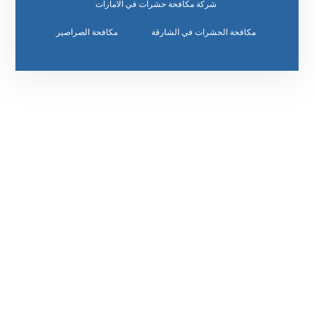
شركة مكافحة حشرات في الامارات
مكافحة الحشرات في الشارقة
مكافحة الصراصير
رقم الهاتف
٥٥ ٤٤ ٣٣ ٢٢ ٩٧١+