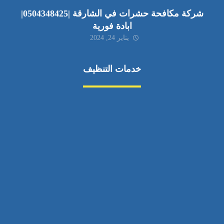
شركة مكافحة حشرات في الشارقة |0504348425|
ابادة فورية
يناير 24, 2024
خدمات التنظيف
مكافحة الآفات
مركبة
بناء
غسيل سيارة
صيانة
تجاري
عادي
خدمات
الداخلية
الخارج
اتصال