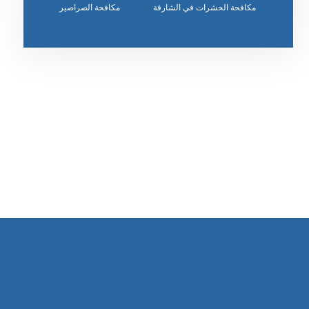
مكافحة الحشرات في الشارقة
مكافحة الصراصير
رقم الهاتف
٥٥ ٤٤ ٣٣ ٢٢ ٩٧١+