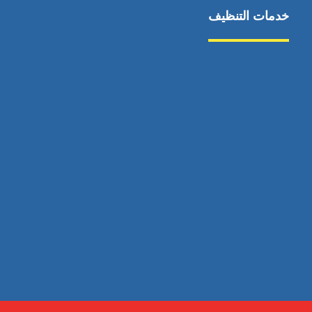
خدمات التنظيف
مكافحة الآفات
مركبة
بناء
غسيل سيارة
صيانة
تجاري
عادي
خدمات
الداخلية
الخارج
اتصال
لورم
معلومات
الخارج
خدمات
خدمات ساخنة