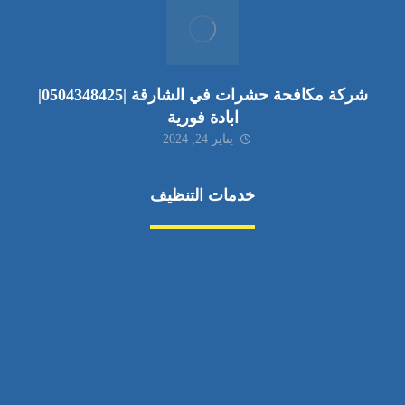
شركة مكافحة حشرات في الشارقة |0504348425|
ابادة فورية
يناير 24, 2024
خدمات التنظيف
مكافحة الآفات
مركبة
بناء
غسيل سيارة
صيانة
تجاري
عادي