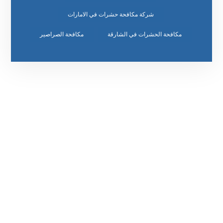
شركة مكافحة حشرات في الامارات
مكافحة الحشرات في الشارقة
مكافحة الصراصير
رقم الهاتف
٥٥ ٤٤ ٣٣ ٢٢ ٩٧١+