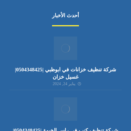
أحدث الأخبار
شركة تنظيف خزانات في ابوظبي |0504348425|
غسيل خزان
يناير 24, 2024
شركة تنظيف كنب في راس الخيمة |0504348425|